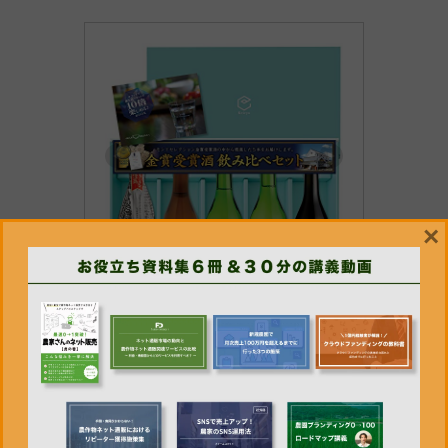
×
遠藤酒造場
お酒 の プレゼント 日本酒 詰合
せ ギフト セット 日本酒 飲み比
べセット サファイア 300ml ✕ 5
本
T-888