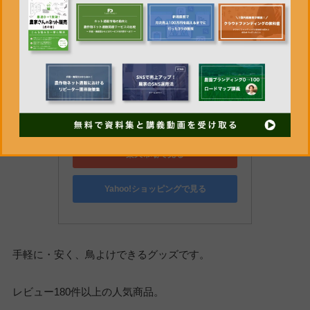
skycabin 鳥追い 鳥よけ・防鳥ホ
ログラムテープ 3Dホログラフィ
ック効果 害鳥を寄せつけない 粘
着面無し4.8cm × 45m
NH9 BIRD TAPE
Amazonで見る
楽天市場で見る
Yahoo!ショッピングで見る
手軽に・安く、鳥よけできるグッズです。
レビュー180件以上の人気商品。