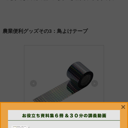
農業便利グッズその3：鳥よけテープ
×
skycabin