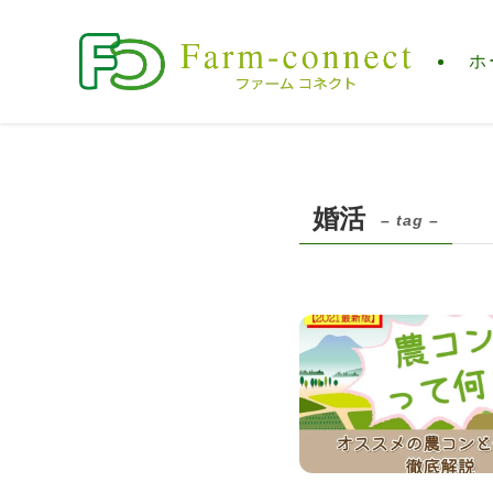
ホ
婚活
– tag –