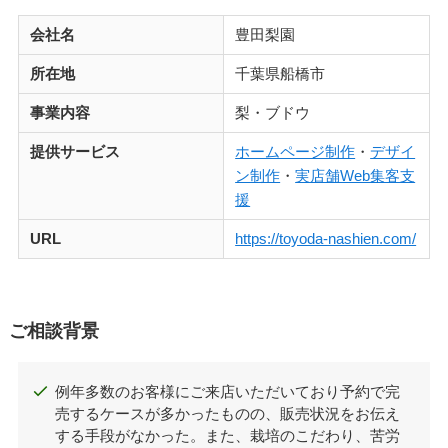
会社名
豊田梨園
所在地
千葉県船橋市
事業内容
梨・ブドウ
提供サービス
ホームページ制作
・
デザイ
ン制作
・
実店舗Web集客支
援
URL
https://toyoda-nashien.com/
ご相談背景
例年多数のお客様にご来店いただいており予約で完
売するケースが多かったものの、販売状況をお伝え
する手段がなかった。また、栽培のこだわり、苦労